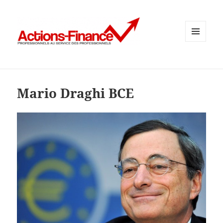
MENU
ET
WIDGETS
Mario Draghi BCE