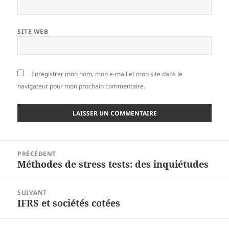
SITE WEB
Enregistrer mon nom, mon e-mail et mon site dans le
navigateur pour mon prochain commentaire.
Navigation
PRÉCÉDENT
de
Méthodes de stress tests: des inquiétudes
Article
l’article
précédent :
SUIVANT
IFRS et sociétés cotées
Article
suivant :