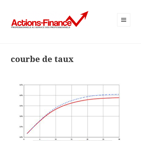
MENU
ET
WIDGETS
courbe de taux