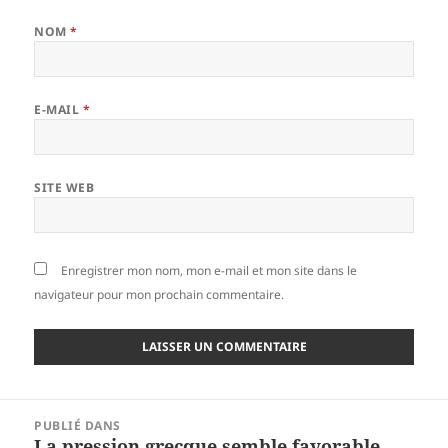
NOM
*
E-MAIL
*
SITE WEB
Enregistrer mon nom, mon e-mail et mon site dans le
navigateur pour mon prochain commentaire.
Navigation
PUBLIÉ DANS
de
La pression grecque semble favorable