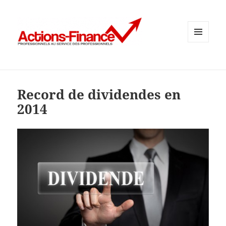
MENU
ET
WIDGETS
Record de dividendes en
2014