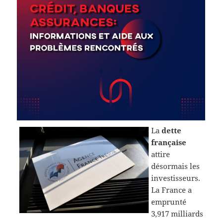
La
dette
française
attire
désormais les
investisseurs.
La France a
emprunté
3,917 milliards