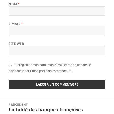
NOM
*
E-MAIL
*
SITE WEB
Enregistrer mon nom, mon e-mail et mon site dans le
navigateur pour mon prochain commentaire.
Navigation
PRÉCÉDENT
de
Fiabilité des banques françaises
Article
l’article