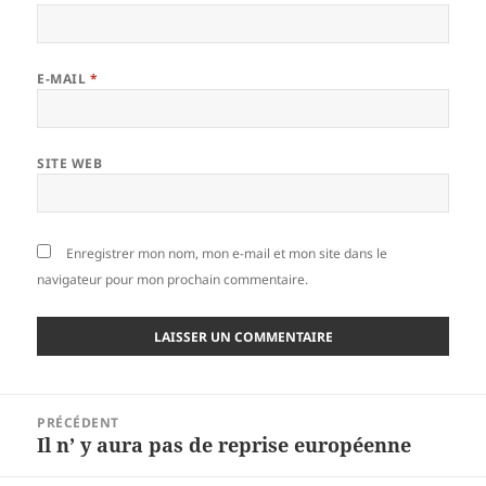
E-MAIL
*
SITE WEB
Enregistrer mon nom, mon e-mail et mon site dans le
navigateur pour mon prochain commentaire.
Navigation
PRÉCÉDENT
de
Il n’ y aura pas de reprise européenne
Article
l’article
précédent :