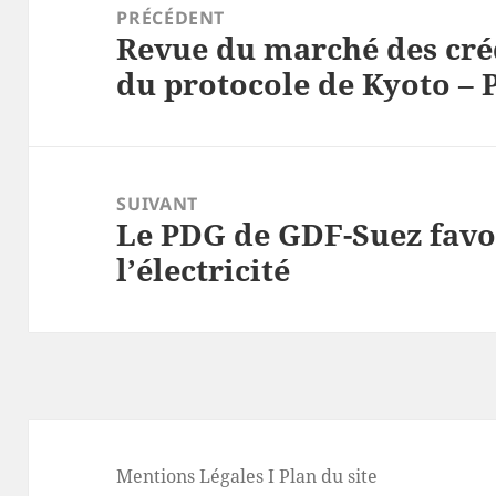
de
PRÉCÉDENT
Revue du marché des créd
l’article
Article
du protocole de Kyoto – 
précédent :
SUIVANT
Le PDG de GDF-Suez favo
Article
l’électricité
suivant :
Mentions Légales
I
Plan du site