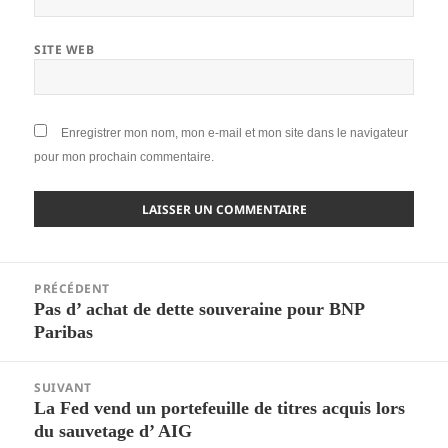
SITE WEB
Enregistrer mon nom, mon e-mail et mon site dans le navigateur
pour mon prochain commentaire.
Navigation
PRÉCÉDENT
de
Pas d’ achat de dette souveraine pour BNP
Article
l’article
Paribas
précédent :
SUIVANT
La Fed vend un portefeuille de titres acquis lors
Article
du sauvetage d’ AIG
suivant :