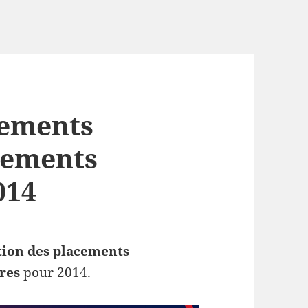
cements
acements
014
tion des placements
res
pour 2014.