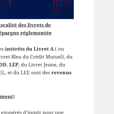
iscalité des livrets de
’épargne réglementée
es
intérêts du Livret A
( ou
ivret Bleu du Crédit Mutuel), du
DD
,
LEP
, du Livret Jeune, du
EL, et du LEE sont des
revenus
ement
)
 exonérés d’impôt pour une