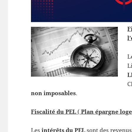
F
l
L
L
L
C
non imposables
.
Fiscalité du PEL
(
Plan épargne log
Les
intérêts du PEL
sont des revenus