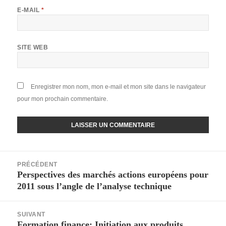
E-MAIL
*
SITE WEB
Enregistrer mon nom, mon e-mail et mon site dans le navigateur
pour mon prochain commentaire.
Navigation
PRÉCÉDENT
de
Perspectives des marchés actions européens pour
Article
l’article
2011 sous l’angle de l’analyse technique
précédent :
SUIVANT
Formation finance: Initiation aux produits
Article