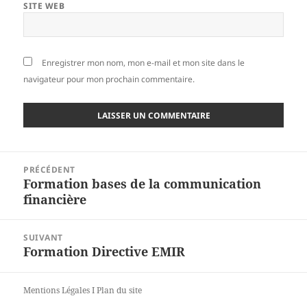
SITE WEB
Enregistrer mon nom, mon e-mail et mon site dans le
navigateur pour mon prochain commentaire.
Navigation
PRÉCÉDENT
de
Formation bases de la communication
Article
l’article
financière
précédent :
SUIVANT
Formation Directive EMIR
Article
suivant :
Mentions Légales
I
Plan du site