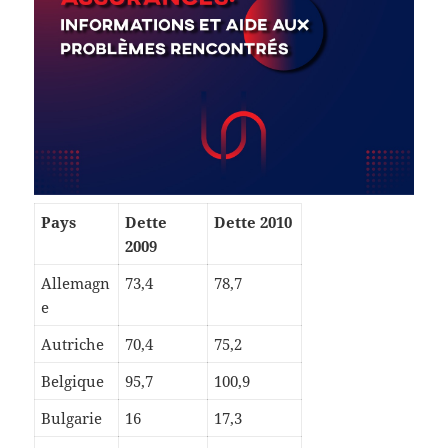
Pays
Dette
Dette 2010
2009
Allemagn
73,4
78,7
e
Autriche
70,4
75,2
Belgique
95,7
100,9
Bulgarie
16
17,3