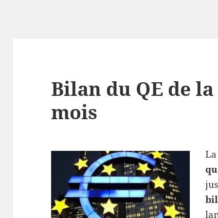
Bilan du QE de la
mois
L
qu
ju
bi
la