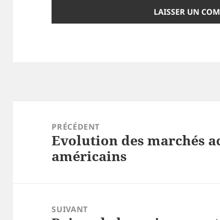
Navigation
de
PRÉCÉDENT
Evolution des marchés a
l’article
Article
américains
précédent :
SUIVANT