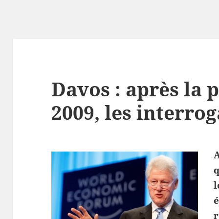
Davos : après la 
2009, les interro
A
q
r