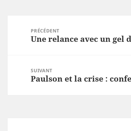
Navigation
de
PRÉCÉDENT
Une relance avec un gel 
l’article
Article
précédent :
SUIVANT
Paulson et la crise : conf
Article
suivant :