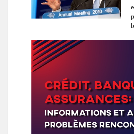
e
p
l