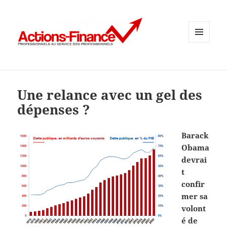
MENU
ET
WIDGETS
Une relance avec un gel des
dépenses ?
Barack
Obama
devrai
t
confir
mer sa
volont
é de