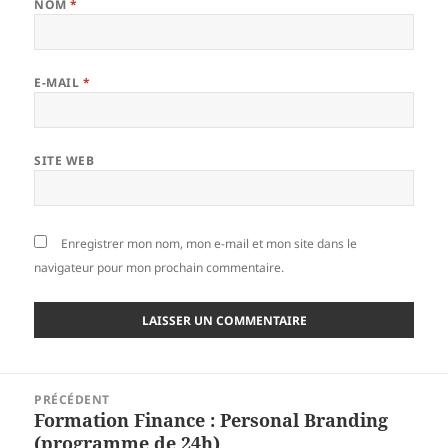
NOM
*
E-MAIL
*
SITE WEB
Enregistrer mon nom, mon e-mail et mon site dans le
navigateur pour mon prochain commentaire.
Navigation
PRÉCÉDENT
de
Formation Finance : Personal Branding
Article
l’article
(programme de 24h)
précédent :