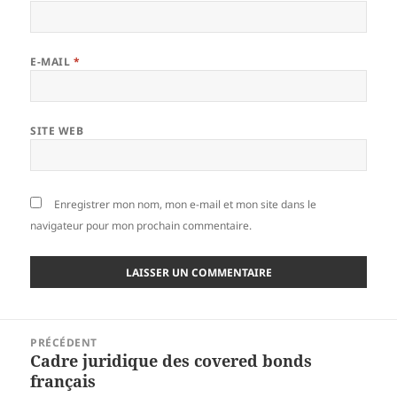
E-MAIL
*
SITE WEB
Enregistrer mon nom, mon e-mail et mon site dans le
navigateur pour mon prochain commentaire.
Navigation
PRÉCÉDENT
de
Cadre juridique des covered bonds
Article
l’article
français
précédent :