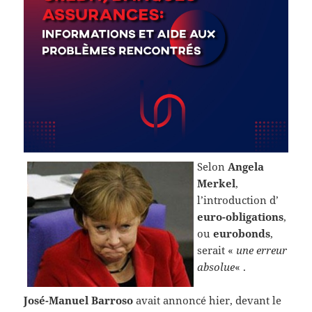
Selon
Angela
Merkel
,
l’introduction d’
euro-obligations
,
ou
eurobonds
,
serait «
une erreur
absolue
« .
José-Manuel Barroso
avait annoncé hier, devant le