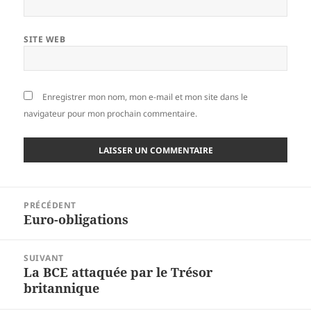
SITE WEB
Enregistrer mon nom, mon e-mail et mon site dans le
navigateur pour mon prochain commentaire.
Navigation
PRÉCÉDENT
de
Euro-obligations
Article
l’article
précédent :
SUIVANT
La BCE attaquée par le Trésor
Article
britannique
suivant :