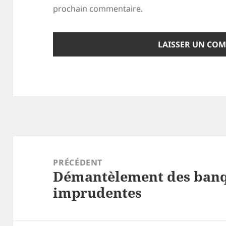
prochain commentaire.
Navigation
de
PRÉCÉDENT
Démantèlement des banq
l’article
Article
imprudentes
précédent :