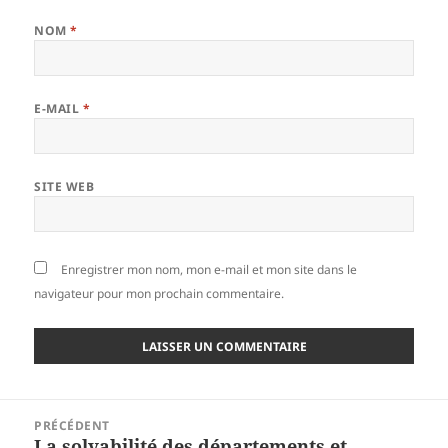
NOM
*
E-MAIL
*
SITE WEB
Enregistrer mon nom, mon e-mail et mon site dans le
navigateur pour mon prochain commentaire.
Navigation
PRÉCÉDENT
de
La solvabilité des départements et
Article