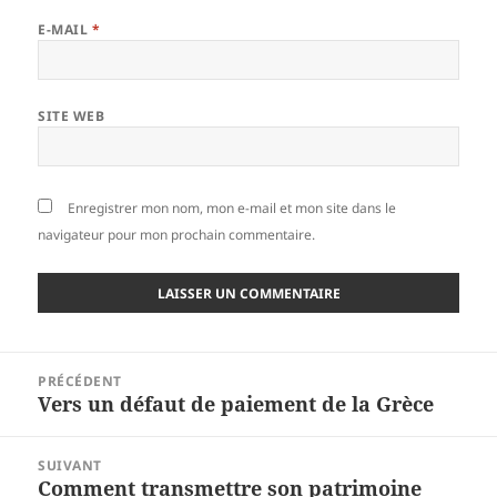
E-MAIL
*
SITE WEB
Enregistrer mon nom, mon e-mail et mon site dans le
navigateur pour mon prochain commentaire.
Navigation
PRÉCÉDENT
de
Vers un défaut de paiement de la Grèce
Article
l’article
précédent :
SUIVANT
Comment transmettre son patrimoine
Article