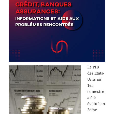
Le PIB
des Etats-
Unis au
1er
trimestre
a été
évalué en
2ème