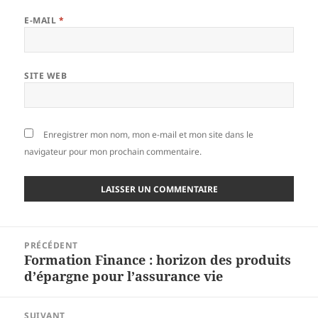
E-MAIL
*
SITE WEB
Enregistrer mon nom, mon e-mail et mon site dans le
navigateur pour mon prochain commentaire.
Navigation
PRÉCÉDENT
de
Formation Finance : horizon des produits
Article
l’article
d’épargne pour l’assurance vie
précédent :
SUIVANT