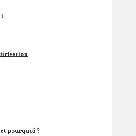
rt
itrisation
s et pourquoi ?