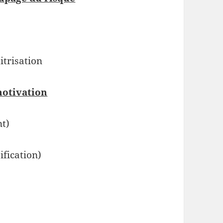
e
itrisation
motivation
nt)
ification)