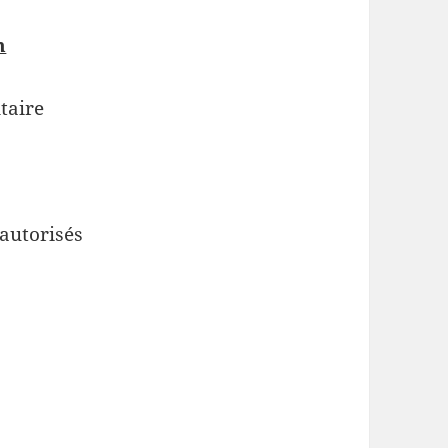
n
taire
 autorisés