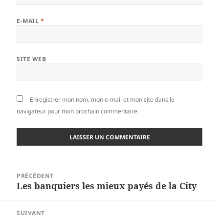
E-MAIL
*
SITE WEB
Enregistrer mon nom, mon e-mail et mon site dans le
navigateur pour mon prochain commentaire.
Navigation
PRÉCÉDENT
de
Les banquiers les mieux payés de la City
Article
l’article
précédent :
SUIVANT