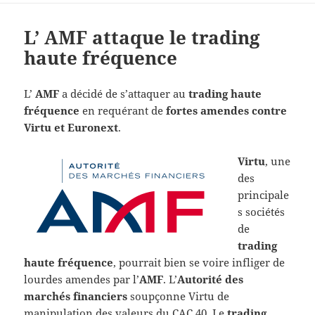
L’ AMF attaque le trading
haute fréquence
L’
AMF
a décidé de s’attaquer au
trading haute
fréquence
en requérant de
fortes amendes contre
Virtu et Euronext
.
Virtu
, une
des
principale
s sociétés
de
trading
haute fréquence
, pourrait bien se voire infliger de
lourdes amendes par l’
AMF
. L’
Autorité des
marchés financiers
soupçonne Virtu de
manipulation des valeurs du CAC 40. Le
trading