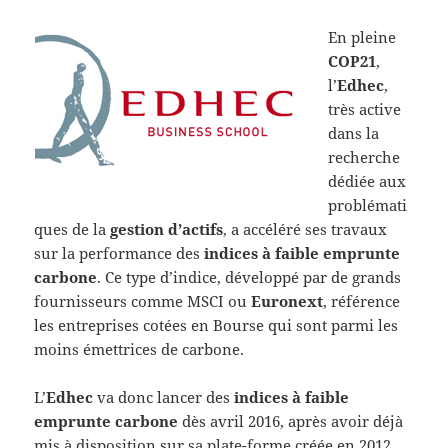
En pleine
COP21
,
l’
Edhec
,
très active
dans la
recherche
dédiée aux
problémati
ques de la
gestion d’actifs
, a accéléré ses travaux
sur la performance des
indices à faible emprunte
carbone
. Ce type d’indice, développé par de grands
fournisseurs comme MSCI ou
Euronext
, référence
les entreprises cotées en Bourse qui sont parmi les
moins émettrices de carbone.
L’
Edhec
va donc lancer des
indices à faible
emprunte carbone
dès avril 2016, après avoir déjà
mis à disposition sur sa plate-forme créée en 2012