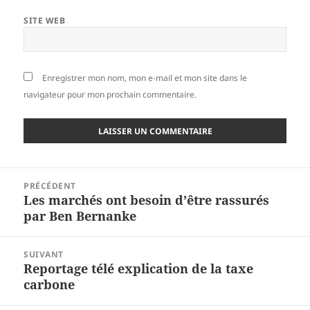
SITE WEB
Enregistrer mon nom, mon e-mail et mon site dans le
navigateur pour mon prochain commentaire.
Navigation
PRÉCÉDENT
de
Les marchés ont besoin d’être rassurés
Article
l’article
par Ben Bernanke
précédent :
SUIVANT
Reportage télé explication de la taxe
Article
carbone
suivant :