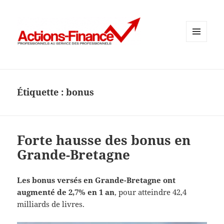
MENU
ET
WIDGETS
Étiquette :
bonus
Forte hausse des bonus en
Grande-Bretagne
Les bonus versés en Grande-Bretagne ont
augmenté de 2,7% en 1 an
, pour atteindre 42,4
milliards de livres.