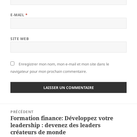
E-MAIL
*
SITE WEB
Enregistrer mon nom, mon e-mail et mon site dans le
navigateur pour mon prochain commentaire.
Navigation
PRÉCÉDENT
de
Formation finance: Développez votre
Article
l’article
leadership : devenez des leaders
précédent :
créateurs de monde