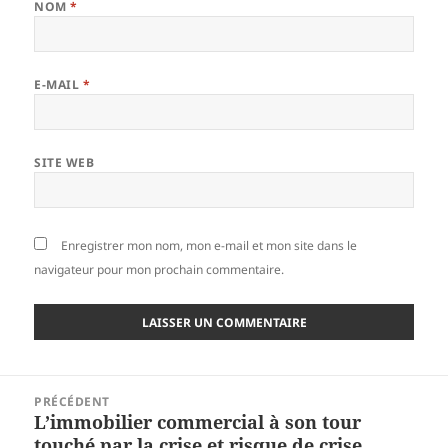
NOM
*
E-MAIL
*
SITE WEB
Enregistrer mon nom, mon e-mail et mon site dans le
navigateur pour mon prochain commentaire.
Navigation
PRÉCÉDENT
de
L’immobilier commercial à son tour
Article
l’article
touché par la crise et risque de crise
précédent :