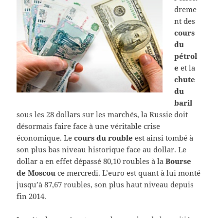
dreme
nt des
cours
du
pétrol
e
et la
chute
du
baril
sous les 28 dollars sur les marchés, la Russie doit
désormais faire face à une véritable crise
économique. Le
cours du rouble
est ainsi tombé à
son plus bas niveau historique face au dollar. Le
dollar a en effet dépassé 80,10 roubles à la
Bourse
de Moscou
ce mercredi. L’euro est quant à lui monté
jusqu’à 87,67 roubles, son plus haut niveau depuis
fin 2014.