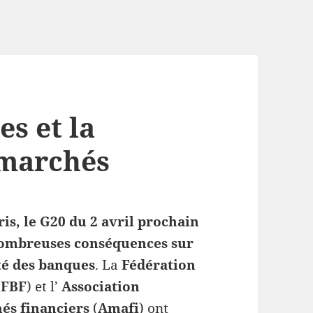
es et la
 marchés
is, le G20 du 2 avril prochain
nombreuses conséquences sur
ité des banques
. La
Fédération
(
FBF
) et l’
Association
és financiers
(
Amafi
) ont