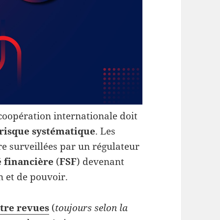
 coopération internationale doit
risque systématique
. Les
re surveillées par un régulateur
é financière
(
FSF
) devenant
n et de pouvoir.
tre revues
(
toujours selon la