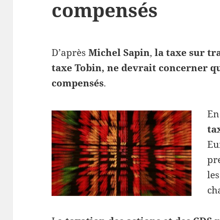
compensés
D’après
Michel Sapin
,
la taxe sur t
taxe Tobin, ne devrait concerner qu
compensés
.
En
ta
Eu
pr
le
ch