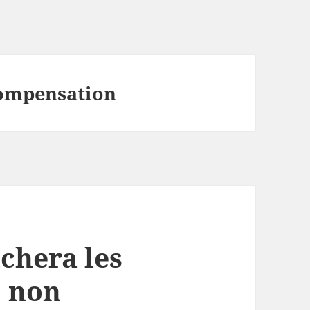
ompensation
chera les
S non