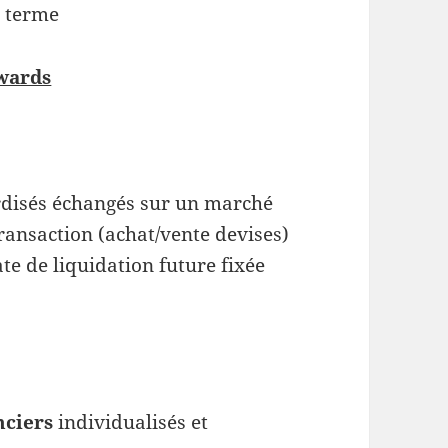
à terme
wards
rdisés échangés sur un marché
ransaction (achat/vente devises)
te de liquidation future fixée
nciers
individualisés et