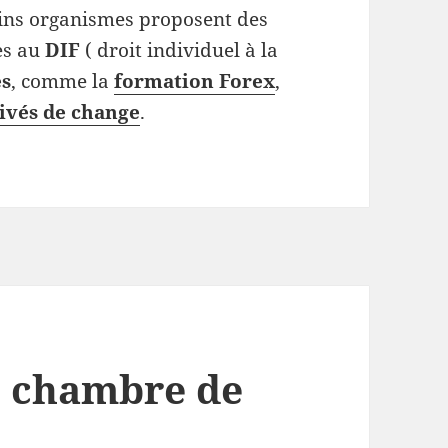
ains organismes proposent des
es au
DIF
( droit individuel à la
es
, comme la
formation Forex
,
ivés de change
.
ne chambre de