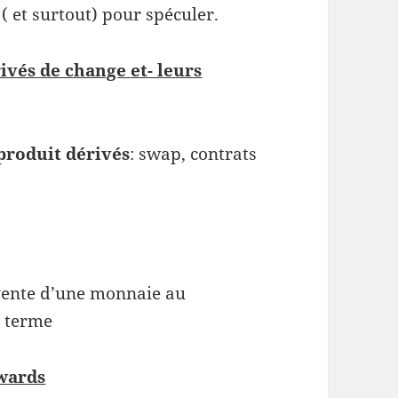
i ( et surtout) pour spéculer.
ivés de change et- leurs
produit dérivés
: swap, contrats
vente d’une monnaie au
à terme
wards