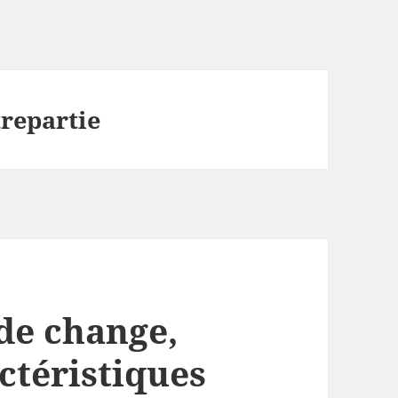
trepartie
de change,
actéristiques