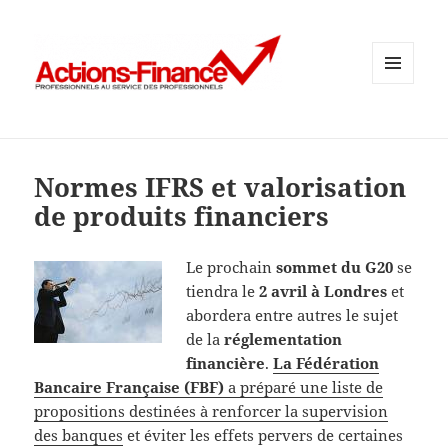
MENU
ET
WIDGETS
Normes IFRS et valorisation
de produits financiers
Le prochain
sommet du G20
se
tiendra le
2 avril à Londres
et
abordera entre autres le sujet
de la
réglementation
financière
.
La Fédération
Bancaire Française (FBF)
a préparé une liste de
propositions destinées à renforcer la supervision
des banques
et éviter les effets pervers de certaines