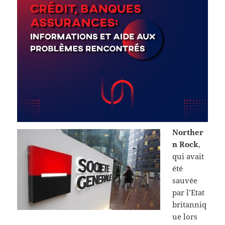
Norther
n Rock
,
qui avait
été
sauvée
par l’Etat
britanniq
ue lors