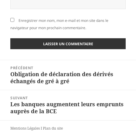
Enregistrer mon nom, mon e-mail et mon site dans le
navigateur pour mon prochain commentaire.
Navigation
PRÉCÉDENT
de
Obligation de déclaration des dérivés
Article
l’article
échangés de gré à gré
précédent :
SUIVANT
Les banques augmentent leurs emprunts
Article
auprès de la BCE
suivant :
Mentions Légales
I
Plan du site