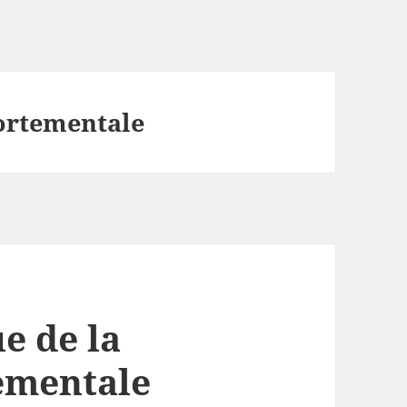
ortementale
e de la
ementale