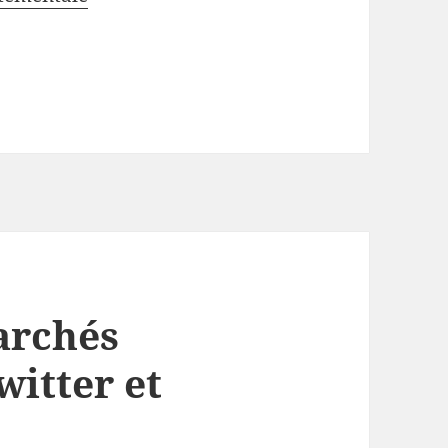
archés
witter et