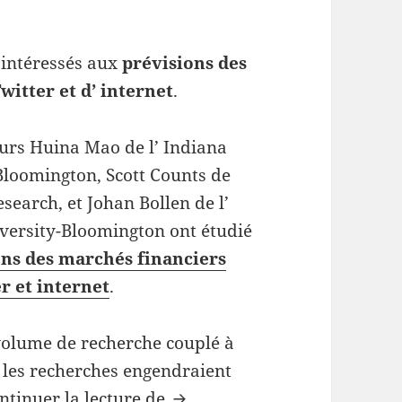
 intéressés aux
prévisions des
witter et d’ internet
.
urs Huina Mao de l’ Indiana
Bloomington, Scott Counts de
search, et Johan Bollen de l’
versity-Bloomington ont étudié
ons des marchés financiers
r et internet
.
volume de recherche couplé à
 les recherches engendraient
Prévisions des marchés finan
ntinuer la lecture de