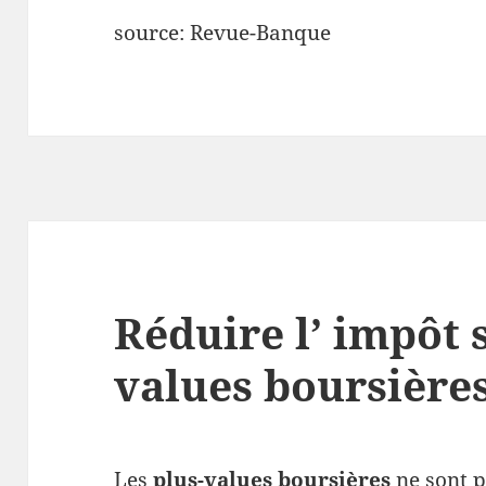
source: Revue-Banque
Réduire l’ impôt s
values boursière
Les
plus-values boursières
ne sont p