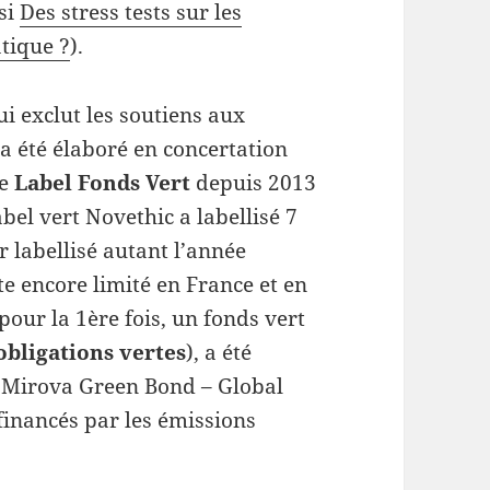
ssi
Des stress tests sur les
tique ?
).
qui exclut les soutiens aux
 a été élaboré en concertation
re
Label Fonds Vert
depuis 2013
abel vert Novethic a labellisé 7
r labellisé autant l’année
te encore limité en France et en
our la 1ère fois, un fonds vert
obligations vertes
), a été
Le Mirova Green Bond – Global
financés par les émissions