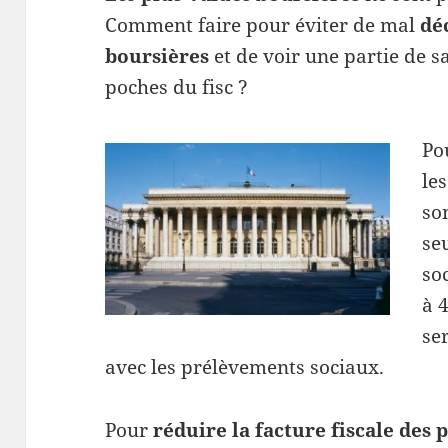
Comment faire pour éviter de mal
dé
boursières
et de voir une partie de s
poches du fisc ?
Po
le
so
se
so
à 
se
avec les prélèvements sociaux.
Pour
réduire la facture fiscale des 