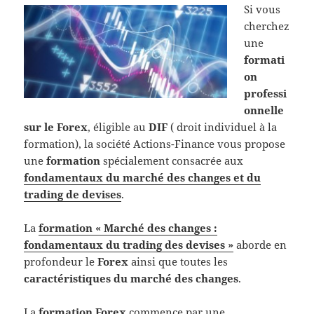
Si vous
cherchez
une
formati
on
professi
onnelle
sur le Forex
, éligible au
DIF
( droit individuel à la
formation), la société Actions-Finance vous propose
une
formation
spécialement consacrée aux
fondamentaux du marché des changes et du
trading de devises
.
La
formation « Marché des changes :
fondamentaux du trading des devises »
aborde en
profondeur le
Forex
ainsi que toutes les
caractéristiques du marché des changes
.
La
formation Forex
commence par une