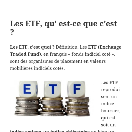
Les ETF, qu’ est-ce que c’est
?
Les ETF, c’est quoi ?
Définition. Les
ETF (Exchange
Traded Fund)
, en français « fonds indiciel coté »,
sont des organismes de placement en valeurs
mobilières indiciels cotés.
Les
ETF
reprodui
sent un
indice
boursier,
qui est
soit un
indice actions,
un
indice obligataire
ou bien un