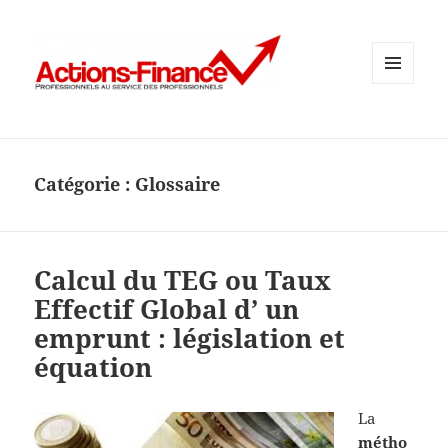
MENU
ET
WIDGETS
Catégorie :
Glossaire
Calcul du TEG ou Taux
Effectif Global d’ un
emprunt : législation et
équation
La
métho